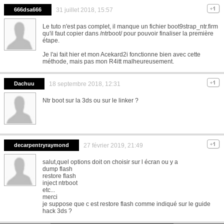
666dsa666
31 juillet 2018, 15:57
Le tuto n'est pas complet, il manque un fichier boot9strap_ntr.firm
qu'il faut copier dans /ntrboot/ pour pouvoir finaliser la première
étape.
Je l'ai fait hier et mon Acekard2i fonctionne bien avec cette
méthode, mais pas mon R4itt malheureusement.
Dachuu
18 septembre 2018, 12:31
Ntr boot sur la 3ds ou sur le linker ?
decarpentryraymond
27 février 2019, 21:49
salut,quel options doit on choisir sur l écran ou y a
dump flash
restore flash
inject ntrboot
etc...
merci
je suppose que c est restore flash comme indiqué sur le guide
hack 3ds ?