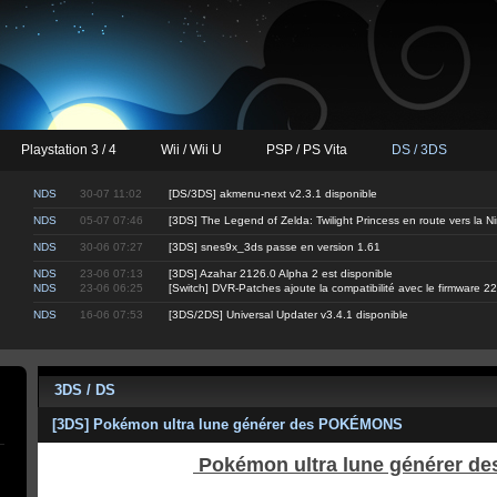
Playstation 3 / 4
Wii / Wii U
PSP / PS Vita
DS / 3DS
NDS
30-07 11:02
[DS/3DS] akmenu-next v2.3.1 disponible
NDS
05-07 07:46
[3DS] The Legend of Zelda: Twilight Princess en route vers la 
NDS
30-06 07:27
[3DS] snes9x_3ds passe en version 1.61
NDS
23-06 07:13
[3DS] Azahar 2126.0 Alpha 2 est disponible
NDS
23-06 06:25
[Switch] DVR-Patches ajoute la compatibilité avec le firmware 22
NDS
16-06 07:53
[3DS/2DS] Universal Updater v3.4.1 disponible
3DS / DS
[3DS] Pokémon ultra lune générer des POKÉMONS
Pokémon ultra lune générer 