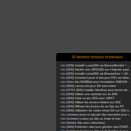
20 derniers dossiers et tutoriaux
nds
[3DS] Installé Luma3DS via BannerBomb3 + USM sur Old3DS / New3DS
nds
[3DS] Hacker une 3DS/2DS sur n'importe quelle firmware via safec
nds
[3DS] Installé Luma3DS via Browserhax + USM sur Old3DS / New3DS [outated]
nds
[3DS] Comment jouer à des jeux PS1 sur 
nds
Créer des RAMDisk pour l'emulation SNES/MEGADRIVE
nds
[3DS] Lancez les jeux DS sans linker
nds
[TUTO 3DS] Installer Steelhax pour lancer des homebrews avec Steelminer
nds
[3DS] Utiliser une manette sur sa 3DS
nds
[3DS] Faire un jeu 3DS avec UNITY
nds
[3DS] Utiliser les anciens linkers sur 3DS
nds
[3DS] Diffuser les écrans de sa 3ds sur PC
nds
[3DS] Utilisation de codes cheat DS sur 
nds
comment jouer et rajouter des manettes pour inputredirection
nds
Comment unban sa 3ds ou éviter le ban
nds
Debrick 3ds avec ntrboothax
nds
[3DS] Pokémon ultra lune générer des POKÉMONS
nds
Comment hacker sa 3ds en 11.6 grâce à un script