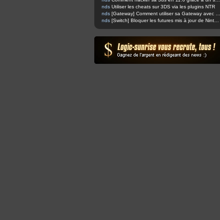
nds
Utiliser les cheats sur 3DS via les plugins NTR
nds
[Gateway] Comment utiliser sa Gateway avec Boot
nds
[Switch] Bloquer les futures mis à jour de Nintendo