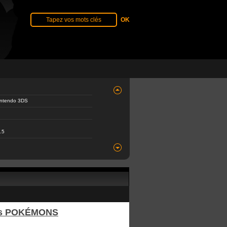
Nintendo 3DS
.5
des POKÉMONS