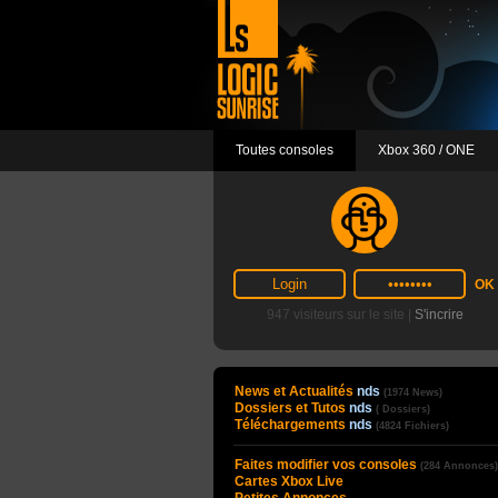
Toutes consoles
Xbox 360 / ONE
947 visiteurs sur le site |
S'incrire
News et Actualités
nds
(1974 News)
Dossiers et Tutos
nds
( Dossiers)
Téléchargements
nds
(4824 Fichiers)
Faites modifier vos consoles
(284 Annonces)
Cartes Xbox Live