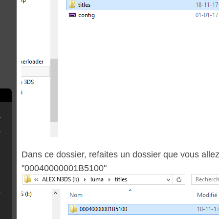
erthax [Outated]
New3DS/2DS
Dans ce dossier, refaites un dossier que vous all
"00040000001B5100"
3DS sans R4
 QT pour Luma3ds