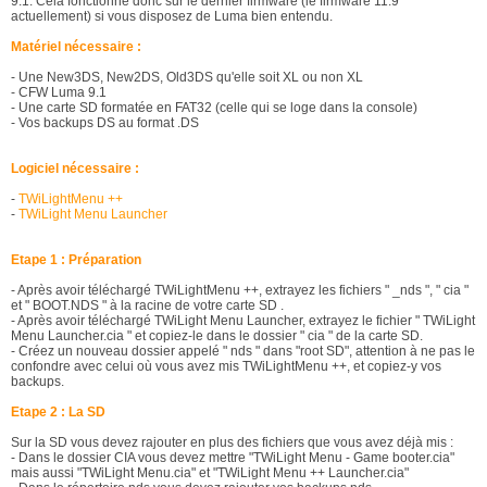
9.1. Cela fonctionne donc sur le dernier firmware (le firmware 11.9
actuellement) si vous disposez de Luma bien entendu.
Matériel nécessaire :
- Une New3DS, New2DS, Old3DS qu'elle soit XL ou non XL
- CFW Luma 9.1
- Une carte SD formatée en FAT32 (celle qui se loge dans la console)
- Vos backups DS au format .DS
Logiciel nécessaire :
-
TWiLightMenu ++
-
TWiLight Menu Launcher
Etape 1 : Préparation
- Après avoir téléchargé TWiLightMenu ++, extrayez les fichiers " _nds ", " cia "
et " BOOT.NDS " à la racine de votre carte SD .
- Après avoir téléchargé TWiLight Menu Launcher, extrayez le fichier " TWiLight
Menu Launcher.cia " et copiez-le dans le dossier " cia " de la carte SD.
- Créez un nouveau dossier appelé " nds " dans "root SD", attention à ne pas le
confondre avec celui où vous avez mis TWiLightMenu ++, et copiez-y vos
backups.
Etape 2 : La SD
Sur la SD vous devez rajouter en plus des fichiers que vous avez déjà mis :
- Dans le dossier CIA vous devez mettre "TWiLight Menu - Game booter.cia"
mais aussi "TWiLight Menu.cia" et "TWiLight Menu ++ Launcher.cia"