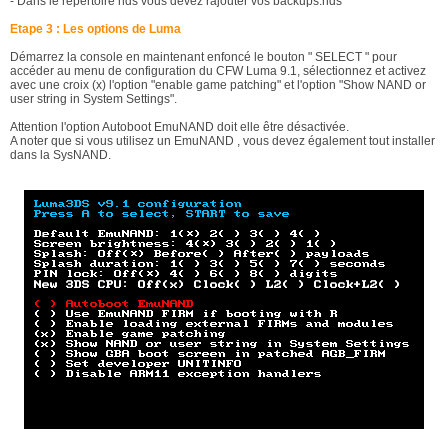
- Dans le répertoire nds vous devez rajouter vos backups.nds
Etape 3 : Les options de Luma
Démarrez la console en maintenant enfoncé le bouton " SELECT " pour
accéder au menu de configuration du CFW Luma 9.1, sélectionnez et activez
avec une croix (x) l'option "enable game patching" et l'option "Show NAND or
user string in System Settings".
Attention l'option Autoboot EmuNAND doit elle être désactivée.
A noter que si vous utilisez un EmuNAND , vous devez également tout installer
dans la SysNAND.