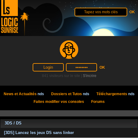
841 visiteurs sur le site |
S'incrire
News et Actualités
nds
Dossiers et Tutos
nds
Téléchargements
nds
Faites modifier vos consoles
Forums
3DS / DS
[3DS] Lancez les jeux DS sans linker