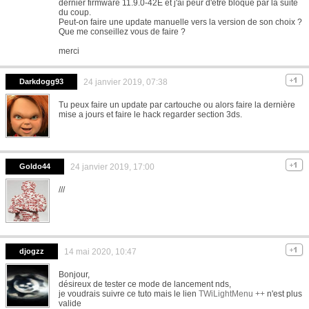
dernier firmware 11.9.0-42E et j'ai peur d'être bloqué par la suite
du coup.
Peut-on faire une update manuelle vers la version de son choix ?
Que me conseillez vous de faire ?
merci
Darkdogg93
24 janvier 2019, 07:38
Tu peux faire un update par cartouche ou alors faire la dernière
mise a jours et faire le hack regarder section 3ds.
Goldo44
24 janvier 2019, 17:00
///
djogzz
14 mai 2020, 10:47
Bonjour,
désireux de tester ce mode de lancement nds,
je voudrais suivre ce tuto mais le lien
TWiLightMenu ++
n'est plus
valide