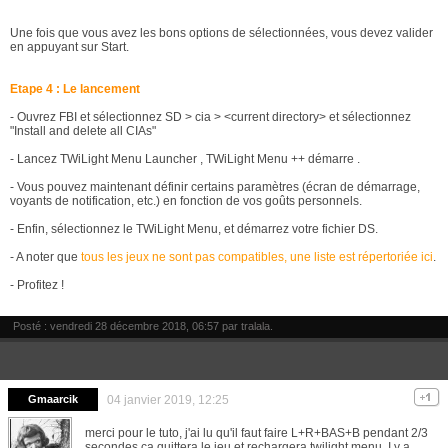
Une fois que vous avez les bons options de sélectionnées, vous devez valider
en appuyant sur Start.
Etape 4 : Le lancement
- Ouvrez FBI et sélectionnez SD > cia > <current directory> et sélectionnez
"Install and delete all CIAs"
- Lancez TWiLight Menu Launcher , TWiLight Menu ++ démarre .
- Vous pouvez maintenant définir certains paramètres (écran de démarrage,
voyants de notification, etc.) en fonction de vos goûts personnels.
- Enfin, sélectionnez le TWiLight Menu, et démarrez votre fichier DS.
- A noter que
tous les jeux ne sont pas compatibles, une liste est répertoriée ici
.
- Profitez !
Posté : vendredi 28 décembre 2018, 06:57 par
tralala
.
Gmaarcik
04 janvier 2019, 12:25
merci pour le tuto, j'ai lu qu'il faut faire L+R+BAS+B pendant 2/3
secondes,ça quittera le jeu et rechargera twilight menu. I y a