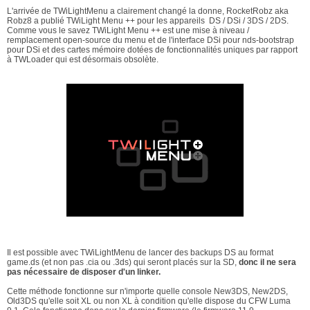
L'arrivée de TWiLightMenu a clairement changé la donne, RocketRobz aka
Robz8 a publié TWiLight Menu ++ pour les appareils DS / DSi / 3DS / 2DS.
Comme vous le savez TWiLight Menu ++ est une mise à niveau /
remplacement open-source du menu et de l'interface DSi pour nds-bootstrap
pour DSi et des cartes mémoire dotées de fonctionnalités uniques par rapport
à TWLoader qui est désormais obsolète.
Il est possible avec TWiLightMenu de lancer des backups DS au format
game.ds (et non pas .cia ou .3ds) qui seront placés sur la SD,
donc il ne sera
pas nécessaire de disposer d'un linker.
Cette méthode fonctionne sur n'importe quelle console New3DS, New2DS,
Old3DS qu'elle soit XL ou non XL à condition qu'elle dispose du CFW Luma