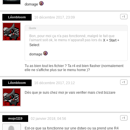
domage
Léonbloom
16 décembre 2017, 23:09
Bon, pour moi ça n'a pas fonctionné, malgré le fait que
l'aimant soit ok, le menu n’apparaît pas lors du
X + Start +
Select
domage
Tu as bien tout les fichier ? Ta r4 est bien flasher (normalement
elle ne s'affiche plus sur le menu home )?
Léonbloom
16 décembre 2017, 23:12
Dès que je suis chez moi je vais verifier mais c'est bizzare
mojo1119
02 janvier 2018, 04:56
Est-ce que sa fonctionne sur une dstwo ou sa prend une R4