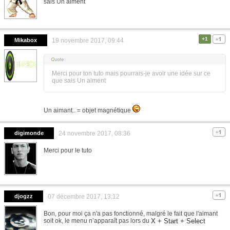
sais Un aiment
+1
Mikabox
19 novembre 2017, 09:44
Merci pour ton tuto mais pourrais-je avoir une idée sur ce
que sais Un aiment
Un aimant.. = objet magnétique
digimonde
24 novembre 2017, 08:36
Merci pour le tuto
djogzz
07 décembre 2017, 13:12
Bon, pour moi ça n'a pas fonctionné, malgré le fait que l'aimant
soit ok, le menu n’apparaît pas lors du
X + Start + Select