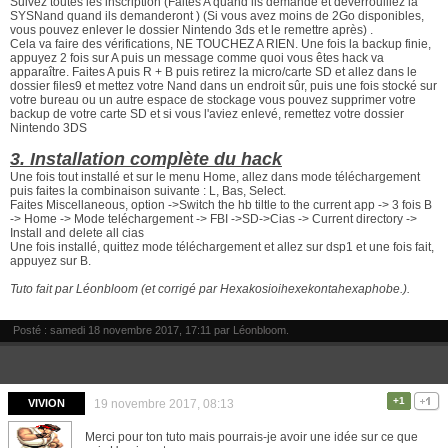
Suivez toutes les inscription (Faites A quand ils demande et déverrouillez la
SYSNand quand ils demanderont ) (Si vous avez moins de 2Go disponibles,
vous pouvez enlever le dossier Nintendo 3ds et le remettre après) .
Cela va faire des vérifications, NE TOUCHEZ A RIEN. Une fois la backup finie,
appuyez 2 fois sur A puis un message comme quoi vous êtes hack va
apparaître. Faites A puis R + B puis retirez la micro/carte SD et allez dans le
dossier files9 et mettez votre Nand dans un endroit sûr, puis une fois stocké sur
votre bureau ou un autre espace de stockage vous pouvez supprimer votre
backup de votre carte SD et si vous l'aviez enlevé, remettez votre dossier
Nintendo 3DS
3. Installation complète du hack
Une fois tout installé et sur le menu Home, allez dans mode téléchargement
puis faites la combinaison suivante : L, Bas, Select.
Faites Miscellaneous, option ->Switch the hb tiltle to the current app -> 3 fois B
-> Home -> Mode teléchargement -> FBI ->SD->Cias -> Current directory ->
Install and delete all cias
Une fois installé, quittez mode téléchargement et allez sur dsp1 et une fois fait,
appuyez sur B.
Tuto fait par Léonbloom (et corrigé par Hexakosioihexekontahexaphobe.).
Posté : samedi 18 novembre 2017, 17:11 par
Léonbloom
.
+1
VIVION
19 novembre 2017, 08:13
Merci pour ton tuto mais pourrais-je avoir une idée sur ce que