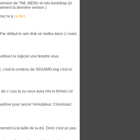
 version de TWL MENU et nds bootstrap (si
ement la dernière version.)
enez le à
ce lien.
Par défaut le ram disk se mettra dans c:\ mais
utilisez le logiciel une fenetre vous
, c'est le contenu de SEGAMD.img c'est ici
de c:\ (ou la ou vous avez mis le fichier.) et
adrive pour lancer l'emulateur. Choisissez
aiment à la taille de la dsi. Donc c'est un peu