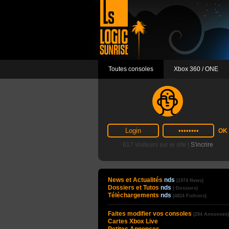
Toutes consoles
Xbox 360 / ONE
617 visiteurs sur le site |
S'incrire
News et Actualités
nds
(1974 News)
Dossiers et Tutos
nds
( Dossiers)
Téléchargements
nds
(4824 Fichiers)
Faites modifier vos consoles
(284 Annonces)
Cartes Xbox Live