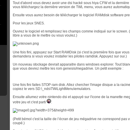
Tout d'abord vous devez avoir une dsi hacké sous hiya CFW et la dernière
vous téléchargez la dernière version de TWL menu, vous aurez automatiqu
Ensuite vous aurez besoin de télécharger le logiciel RAMdisk software pr
Pour les jeux SNES.
Ouvrez le logiciel et remplissez les champs comme indiqué sur le screen. (
libre a vous de le mettre ou vous voulez.)
Une fois fini, appuyez sur Start RAMDisk (si c'est la première fois que vous 
demandera si vous voulez installer les pilotes ramdisk. Appuyez sur oui.)
Un nouveau stockage devrait apparaitre dans windows explorer. Tout blanc
que vous devrez mettre les rom genesis/megadrive. Un petit exemple :
Une fois fini faites STOP ram disk. Allez chercher l'image disque a la racine 
copiez le vers SD:\_nds\TWiLightMenu\emulators.
Ensuite allumez votre nintendo dsi et appuyé sur l'icone de la manette meg
votre jeu et c'est parti
.
(Petit bémol c'est la taille de l’écran de jeu mégadrive ne correspond pas vr
coupé.)