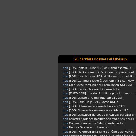
20 derniers dossiers et tutoriaux
nds
[3DS] Installé Luma3DS via BannerBomb3 + USM sur Old3DS / New3DS
nds
[3DS] Hacker une 3DS/2DS sur n'importe quelle firmware via safec
nds
[3DS] Installé Luma3DS via Browserhax + USM sur Old3DS / New3DS [outated]
nds
[3DS] Comment jouer à des jeux PS1 sur 
nds
Créer des RAMDisk pour l'emulation SNES/MEGADRIVE
nds
[3DS] Lancez les jeux DS sans linker
nds
[TUTO 3DS] Installer Steelhax pour lancer des homebrews avec Steelminer
nds
[3DS] Utiliser une manette sur sa 3DS
nds
[3DS] Faire un jeu 3DS avec UNITY
nds
[3DS] Utiliser les anciens linkers sur 3DS
nds
[3DS] Diffuser les écrans de sa 3ds sur PC
nds
[3DS] Utilisation de codes cheat DS sur 
nds
comment jouer et rajouter des manettes pour inputredirection
nds
Comment unban sa 3ds ou éviter le ban
nds
Debrick 3ds avec ntrboothax
nds
[3DS] Pokémon ultra lune générer des POKÉMONS
nds
Comment hacker sa 3ds en 11.6 grâce à un script