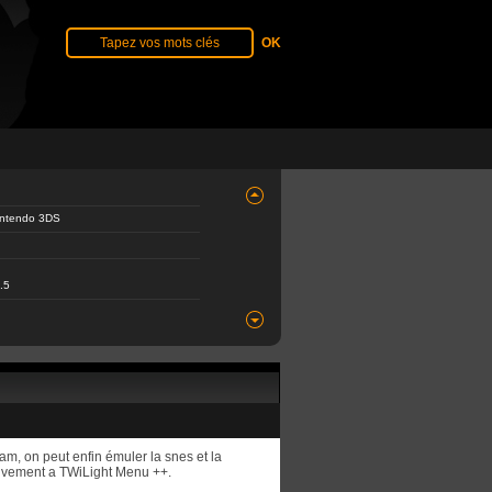
Nintendo 3DS
.5
am, on peut enfin émuler la snes et la
tivement a TWiLight Menu ++.