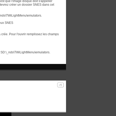
est que l'image disque doit s'appeller
 devrez créer un dossier SNES dans cet
:\_nds\TWiLightMenu\emulators.
jeux SNES
jà crée. Pour l'ouvrir remplissez les champs
ns SD:\_nds\TWiLightMenu\emulators.