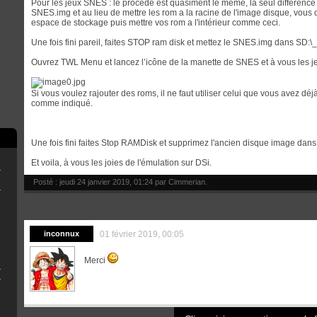
Pour les jeux SNES : le procédé est quasiment le même, la seul difference 
SNES.img et au lieu de mettre les rom a la racine de l'image disque, vous
espace de stockage puis mettre vos rom a l'intérieur comme ceci.
Une fois fini pareil, faites STOP ram disk et mettez le SNES.img dans SD
Ouvrez TWL Menu et lancez l’icône de la manette de SNES et à vous les 
Si vous voulez rajouter des roms, il ne faut utiliser celui que vous avez dé
comme indiqué.
Une fois fini faites Stop RAMDisk et supprimez l'ancien disque image da
Et voila, à vous les joies de l'émulation sur DSi.
erthax [Outated]
Posté : jeudi 24 janvier 2019, 01:24 par
Cimmerian
.
New3DS/2DS
inconnux
01 février 2019, 00:05
Merci
3DS sans R4
 QT pour Luma3ds