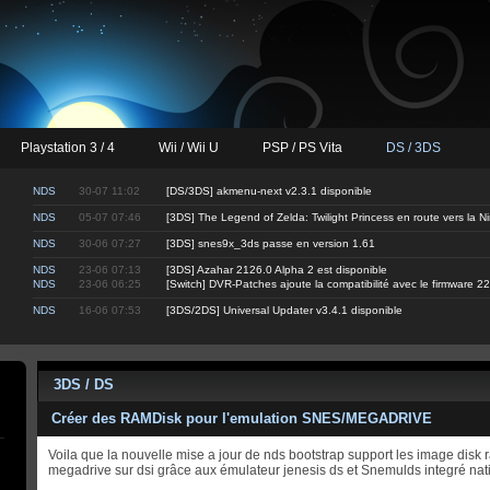
Playstation 3 / 4
Wii / Wii U
PSP / PS Vita
DS / 3DS
NDS
30-07 11:02
[DS/3DS] akmenu-next v2.3.1 disponible
NDS
05-07 07:46
[3DS] The Legend of Zelda: Twilight Princess en route vers la 
NDS
30-06 07:27
[3DS] snes9x_3ds passe en version 1.61
NDS
23-06 07:13
[3DS] Azahar 2126.0 Alpha 2 est disponible
NDS
23-06 06:25
[Switch] DVR-Patches ajoute la compatibilité avec le firmware 22
NDS
16-06 07:53
[3DS/2DS] Universal Updater v3.4.1 disponible
3DS / DS
Créer des RAMDisk pour l'emulation SNES/MEGADRIVE
Voila que la nouvelle mise a jour de nds bootstrap support les image disk r
megadrive sur dsi grâce aux émulateur jenesis ds et Snemulds integré na