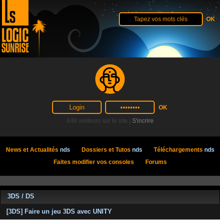
646 visiteurs sur le site |
S'incrire
News et Actualités
nds
Dossiers et Tutos
nds
Téléchargements
nds
Faites modifier vos consoles
Forums
3DS / DS
[3DS] Faire un jeu 3DS avec UNITY