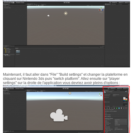
Maintenant, il faut aller dans "File" "Build settings" et changer la plateforme en
cliquant sur Nintendo 3ds puis "switch platform". Allez ensuite sur "player
settings" sur la droite de l'application vous devriez avoir pleins d'options :