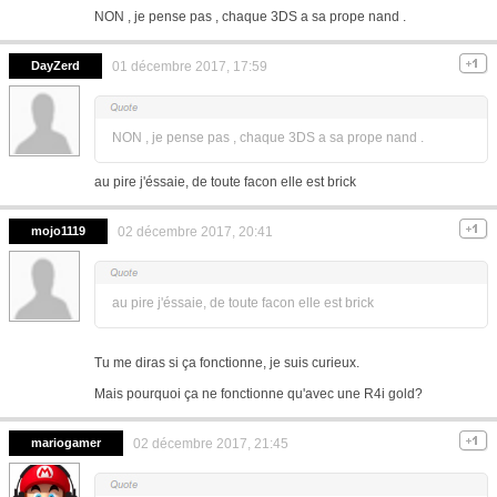
NON , je pense pas , chaque 3DS a sa prope nand .
DayZerd
01 décembre 2017, 17:59
NON , je pense pas , chaque 3DS a sa prope nand .
au pire j'éssaie, de toute facon elle est brick
mojo1119
02 décembre 2017, 20:41
au pire j'éssaie, de toute facon elle est brick
Tu me diras si ça fonctionne, je suis curieux.
Mais pourquoi ça ne fonctionne qu'avec une R4i gold?
mariogamer
02 décembre 2017, 21:45