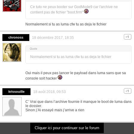
Ce tuto ne peux booter sur GodMode9 car l'archive ne
contient pas de fichier "boot.firm"
Normalement si tu as luma cfw tu as deja le fichier
chronoss
18 décembre 2017, 18:35
Normalement si tu as luma cfw tu as deja le fichier
Oui mais il peux pas lancer le payload dans luma sans que sa
console soit hacker
krissouille
18 août 2018, 09:53
C’ Vrai que dans l’archive fournie il manque le boot de luma dans
le dossier.
Sinon j’Ai essayé mais j’arrive a rien
Cliquer ici pour continuer sur le forum