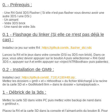
0. - Prérequis :
- Une R4 Gold 3DS Flasher ( Si elle n'est pas flasher vous devrez avoir une
autre 3DS / une DSi )
- Un aimant
- Votre 3DS brick
- Une nand de votre 3ds
0.1 - Flashage du linker (Si elle ce n'est pas déjà le
cas) :
Installez ce jeu sur votre R4 :
https://github.com/n...flasher_dsi.nds
Lancez la R4 et le jeux dans votre console (DSi ou 3DS non brick). Dans ce
jeux, vous allez devoir appuyer sur le bouton A puis sélectionner « R4i Gold
3DS », appuyer sur A et enfin appuyer sur «inject NTRBoothax» puis patientez.
0.2 - Installation de GM9 :
Installez ceci :
https://github.com/d...71014100440.zip
.
Mettez les dossiers « gm9 » et « ntrboothax » du fichier téléchargé à la racine
de la carte SD et « GodMode9.firm » dans le dossier « luma/payloads ».
1 - Débrick de la 3ds :
Mettez la carte SD dans votre PC puis mettez votre backup de nand dans
« gm9/out ».
Placez la R4 et la carte SD dans la console et l’aimant près du bouton B. Pour