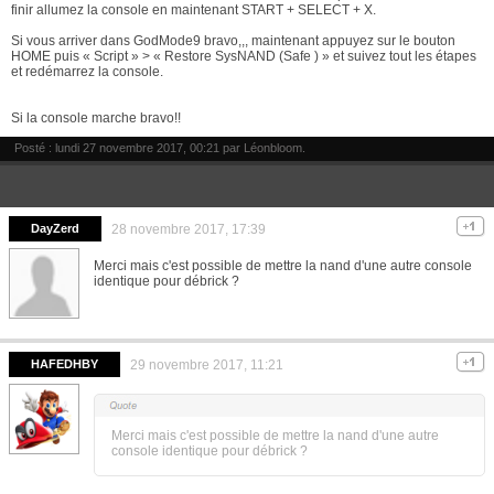
finir allumez la console en maintenant START + SELECT + X.
Si vous arriver dans GodMode9 bravo,,, maintenant appuyez sur le bouton
HOME puis « Script » > « Restore SysNAND (Safe ) » et suivez tout les étapes
et redémarrez la console.
Si la console marche bravo!!
Posté : lundi 27 novembre 2017, 00:21 par
Léonbloom
.
DayZerd
28 novembre 2017, 17:39
Merci mais c'est possible de mettre la nand d'une autre console
identique pour débrick ?
HAFEDHBY
29 novembre 2017, 11:21
Merci mais c'est possible de mettre la nand d'une autre
console identique pour débrick ?