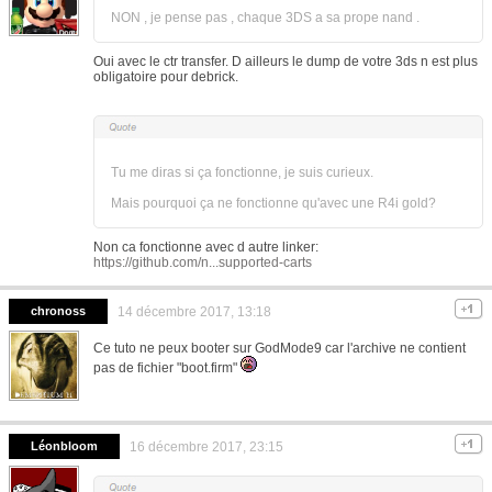
NON , je pense pas , chaque 3DS a sa prope nand .
Oui avec le ctr transfer. D ailleurs le dump de votre 3ds n est plus
obligatoire pour debrick.
Tu me diras si ça fonctionne, je suis curieux.
Mais pourquoi ça ne fonctionne qu'avec une R4i gold?
Non ca fonctionne avec d autre linker:
https://github.com/n...supported-carts
chronoss
14 décembre 2017, 13:18
Ce tuto ne peux booter sur GodMode9 car l'archive ne contient
pas de fichier "boot.firm"
Léonbloom
16 décembre 2017, 23:15