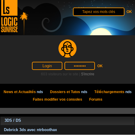
603 visiteurs sur le site |
S'incrire
News et Actualités
nds
Dossiers et Tutos
nds
Téléchargements
nds
Faites modifier vos consoles
Forums
3DS / DS
Debrick 3ds avec ntrboothax