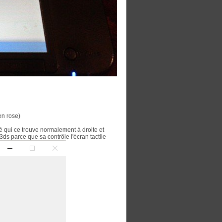
 en rose)
ré qui ce trouve normalement à droite et
3ds parce que sa contrôle l'écran tactile