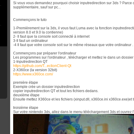
Si vous vous demandez pourquoi choisir inputredirection sur 3ds ? Parce q
supplémentaire, sauf sur pc...
Commençons le tuto
1-Premièrement sur la 3ds, il vous faut Luma avec la fonction inputredirect
version 8.0 et 9.0 la contienne)
2- Il faut que la console soit connecté à internet
3-Il faut un ordinateur
-4 Il faut que votre console soit sur le même réseaux que votre ordinateur .
Commençons par préparer l'ordinateur
Les programmes sur l'ordinateur , télécharger et mettez le dans un dossier
1-Inputredirection QT
https://github.com/T...ectionClient-Qt
2-X360ce (la version 32bit)
https://www.x360ce.com/
première étape
Exemple crée un dossier inputredirection
copier inputredirection QT et tout les fichiers dedans.
deuxième étape
Ensuite mettez X360ce et les fichiers (xinput.dll, x360ce.ini x360ce.exe)et t
troisième étape
Sur votre nintendo 3ds, allez dans le menu téléchargement 3ds et ouvrez l'