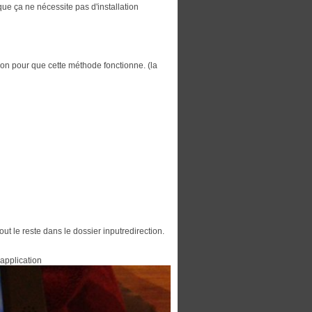
ue ça ne nécessite pas d'installation
ion pour que cette méthode fonctionne. (la
out le reste dans le dossier inputredirection.
application