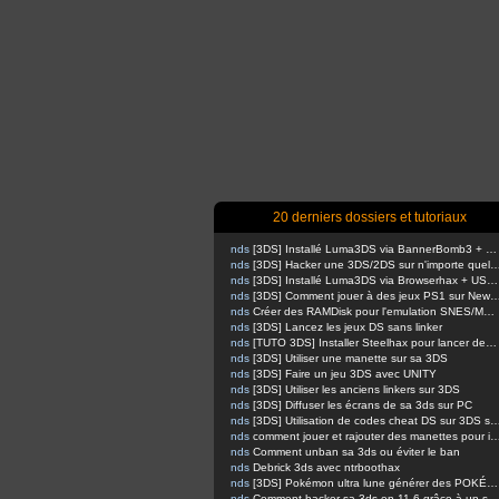
20 derniers dossiers et tutoriaux
nds
[3DS] Installé Luma3DS via BannerBomb3 + USM sur Old3DS / New3DS
nds
[3DS] Hacker une 3DS/2DS sur n'importe quelle firmware via safec
nds
[3DS] Installé Luma3DS via Browserhax + USM sur Old3DS / New3DS [outated]
nds
[3DS] Comment jouer à des jeux PS1 sur 
nds
Créer des RAMDisk pour l'emulation SNES/MEGADRIVE
nds
[3DS] Lancez les jeux DS sans linker
nds
[TUTO 3DS] Installer Steelhax pour lancer des homebrews avec Steelminer
nds
[3DS] Utiliser une manette sur sa 3DS
nds
[3DS] Faire un jeu 3DS avec UNITY
nds
[3DS] Utiliser les anciens linkers sur 3DS
nds
[3DS] Diffuser les écrans de sa 3ds sur PC
nds
[3DS] Utilisation de codes cheat DS sur 
nds
comment jouer et rajouter des manettes pour inputredirection
nds
Comment unban sa 3ds ou éviter le ban
nds
Debrick 3ds avec ntrboothax
nds
[3DS] Pokémon ultra lune générer des POKÉMONS
nds
Comment hacker sa 3ds en 11.6 grâce à un script