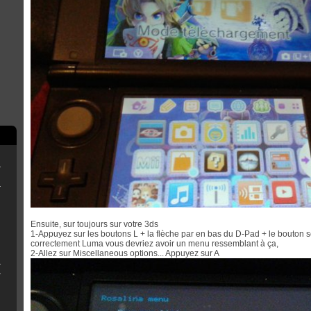
erthax [Outated]
New3DS/2DS
Ensuite, sur toujours sur votre 3ds
1-Appuyez sur les boutons L + la flèche par en bas du D-Pad + le bouton 
correctement Luma vous devriez avoir un menu ressemblant à ça,
2-Allez sur Miscellaneous options... Appuyez sur A
3DS sans R4
 QT pour Luma3ds