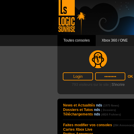
Toutes consoles
Xbox 360 / ONE
793 visiteurs sur le site |
S'incrire
News et Actualités
nds
(1975 News)
Dossiers et Tutos
nds
( Dossiers)
Téléchargements
nds
(4824 Fichiers)
Faites modifier vos consoles
(284 Annonces)
Cartes Xbox Live