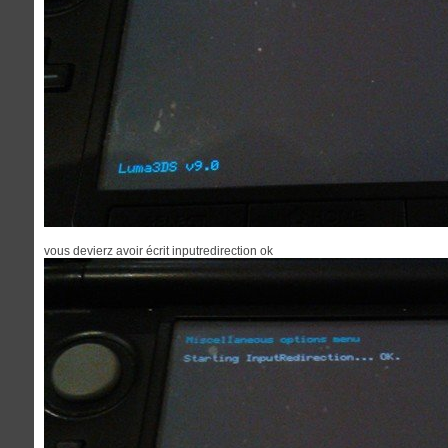
vous devierz avoir écrit inputredirection ok