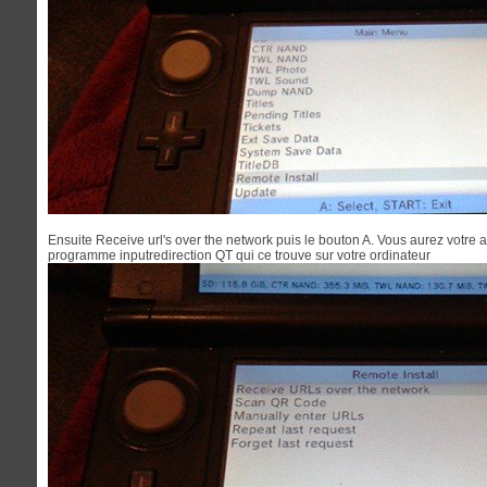
Ensuite Receive url's over the network puis le bouton A. Vous aurez votre a
programme inputredirection QT qui ce trouve sur votre ordinateur