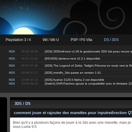
Playstation 3 / 4
Wii / Wii U
PSP / PS Vita
DS / 3DS
NDS
06-08 18:39
[3DS] 3DShell-next v1.00 le gestionnaire 3DS fait peau neuve 
NDS
30-07 11:02
[DS/3DS] akmenu-next v2.3.1 disponible
NDS
05-07 07:46
[3DS] The Legend of Zelda: Twilight Princess en route vers la 
NDS
30-06 07:27
[3DS] snes9x_3ds passe en version 1.61
NDS
23-06 07:13
[3DS] Azahar 2126.0 Alpha 2 est disponible
NDS
23-06 06:25
[Switch] DVR-Patches ajoute la compatibilité avec le firmware 22
3DS / DS
comment jouer et rajouter des manettes pour inputredirection 
Bien qu'il y a plusieurs façons de jouer à la 3ds avec une manette, mais j
sous Luma 9.0.