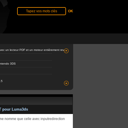
avec un lecteur PDF et un moteur entièrement revu
Nintendo 3DS
.5
QT pour Luma3ds
e ne nomme que celle avec inputredirection