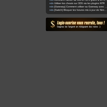
nds
Utiliser les cheats sur 3DS via les plugins NTR
nds
[Gateway] Comment utiliser sa Gateway avec Boot
nds
[Switch] Bloquer les futures mis à jour de Nintendo