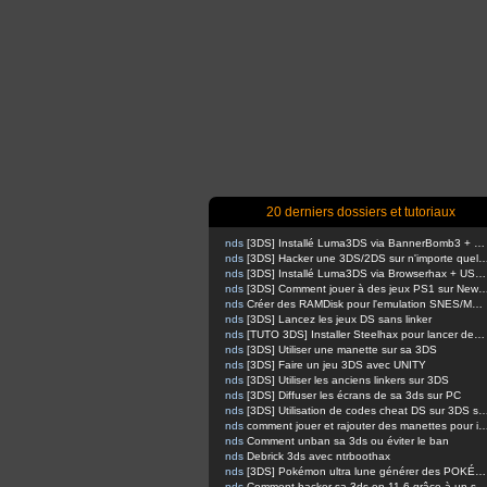
20 derniers dossiers et tutoriaux
nds
[3DS] Installé Luma3DS via BannerBomb3 + USM sur Old3DS / New3DS
nds
[3DS] Hacker une 3DS/2DS sur n'importe quelle firmware via safec
nds
[3DS] Installé Luma3DS via Browserhax + USM sur Old3DS / New3DS [outated]
nds
[3DS] Comment jouer à des jeux PS1 sur 
nds
Créer des RAMDisk pour l'emulation SNES/MEGADRIVE
nds
[3DS] Lancez les jeux DS sans linker
nds
[TUTO 3DS] Installer Steelhax pour lancer des homebrews avec Steelminer
nds
[3DS] Utiliser une manette sur sa 3DS
nds
[3DS] Faire un jeu 3DS avec UNITY
nds
[3DS] Utiliser les anciens linkers sur 3DS
nds
[3DS] Diffuser les écrans de sa 3ds sur PC
nds
[3DS] Utilisation de codes cheat DS sur 
nds
comment jouer et rajouter des manettes pour inputredirection
nds
Comment unban sa 3ds ou éviter le ban
nds
Debrick 3ds avec ntrboothax
nds
[3DS] Pokémon ultra lune générer des POKÉMONS
nds
Comment hacker sa 3ds en 11.6 grâce à un script