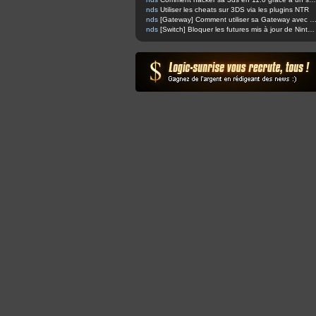
nds
Utiliser les cheats sur 3DS via les plugins NTR
nds
[Gateway] Comment utiliser sa Gateway avec Boot
nds
[Switch] Bloquer les futures mis à jour de Nintendo