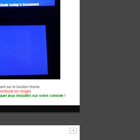
yant sur le bouton Home.
(
entouré en rouge
)
el jeux installés sur votre console !