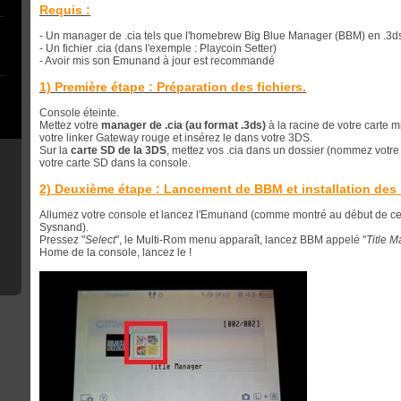
Requis :
- Un manager de .cia tels que l'homebrew Big Blue Manager (BBM) en .3d
- Un fichier .cia (dans l'exemple : Playcoin Setter)
- Avoir mis son Emunand à jour est recommandé
1) Première étape : Préparation des fichiers.
Console éteinte.
Mettez votre
manager de .cia (au format .3ds)
à la racine de votre carte 
votre linker Gateway rouge et insérez le dans votre 3DS.
Sur la
carte SD de la 3DS
, mettez vos .cia dans un dossier (nommez votre
votre carte SD dans la console.
2) Deuxième étape : Lancement de BBM et installation des 
Allumez votre console et lancez l'Emunand (comme montré au début de ce t
Sysnand).
Pressez "
Select
", le Multi-Rom menu apparaît, lancez BBM appelé "
Title 
Home de la console, lancez le !