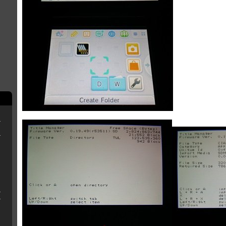
erthax [Outated]
New3DS/2DS
3DS sans R4
 QT pour Luma3ds