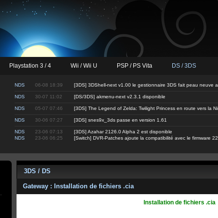
Playstation 3 / 4
Wii / Wii U
PSP / PS Vita
DS / 3DS
NDS
06-08 18:39
[3DS] 3DShell-next v1.00 le gestionnaire 3DS fait peau neuve 
NDS
30-07 11:02
[DS/3DS] akmenu-next v2.3.1 disponible
NDS
05-07 07:46
[3DS] The Legend of Zelda: Twilight Princess en route vers la 
NDS
30-06 07:27
[3DS] snes9x_3ds passe en version 1.61
NDS
23-06 07:13
[3DS] Azahar 2126.0 Alpha 2 est disponible
NDS
23-06 06:25
[Switch] DVR-Patches ajoute la compatibilité avec le firmware 22
3DS / DS
Gateway : Installation de fichiers .cia
Installation de fichiers .cia