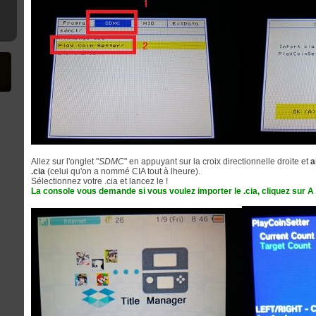
9strap
Allez sur l'onglet "
SDMC
" en appuyant sur la croix directionnelle droite et
a
.cia
(celui qu'on a nommé CIA tout à lheure).
Sélectionnez votre .cia et lancez le !
La console vous demande si vous voulez importer le .cia, cliquez sur A