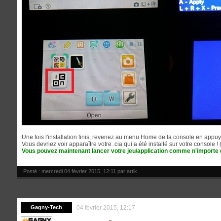
Une fois l'installation finis, revenez au menu Home de la console en appu
Vous devriez voir apparaître votre .cia qui a été installé sur votre console ! 
Vous pouvez maintenant lancer votre jeu/application comme n'importe qu
Posté : mercredi 04 février 2015, 12:11 par
artik
.
Gagny-Tech
04 février 2015, 12:17