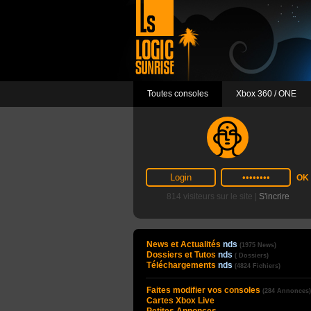
Toutes consoles
Xbox 360 / ONE
814 visiteurs sur le site |
S'incrire
News et Actualités
nds
(1975 News)
Dossiers et Tutos
nds
( Dossiers)
Téléchargements
nds
(4824 Fichiers)
Faites modifier vos consoles
(284 Annonces)
Cartes Xbox Live