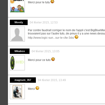
Merci pour le tutu
Moody
04 février 2015, 12:53
Par contre faudrait corriger le nom de l'appli c'est BigBlue
trouvaient pas sur l'autre tuto, de pmus il y a une news dessu
http://www.logic-sun...sur-le-cfw-3ds/
Mikabox
04 février 2015, 13:05
Merci pour ce tuto
magnum_357
04 février 2015, 13:49
Merci