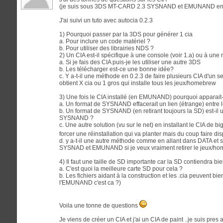
(je suis sous 3DS MT-CARD 2.3 SYSNAND et EMUNAND en 
J'ai suivi un tuto avec autocia 0.2.3
1) Pourquoi passer par la 3DS pour générer 1 cia
a. Pour inclure un code matériel ?
b. Pour utiliser des librairies NDS ?
2) Un CIA est-il spécifique à une console (voir 1.a) ou à un
a. Si je fais des CIA puis-je les utiliser une autre 3DS
b. Les télécharger est-ce une bonne idée?
c. Y a-t-il une méthode en 0.2.3 de faire plusieurs CIA d'un s
obtient X cia ou 1 gros qui installe tous les jeux/homebrew
3) Une fois le CIA installé (en EMUNAND) pourquoi apparai
a. Un format de SYSNAND effacerait un lien (étrange) entre l
b. Un format de SYSNAND (en retirant toujours la SD) est-il 
SYSNAND ?
c. Une autre solution (vu sur le net) en installant le CIA de
forcer une réinstallation qui va planter mais du coup faire dis
d. y a-t-il une autre méthode comme en allant dans DATA et
SYSNAD et EMUNAND si je veux vraiment retirer le jeux/h
4) Il faut une taille de SD importante car la SD contiendra b
a. C'est quoi la meilleure carte SD pour cela ?
b. Les fichiers aidant à la construction et les .cia peuvent bie
l'EMUNAND c'est ca ?)
Voila une tonne de questions
Je viens de créer un CIA et j'ai un CIA de paint ..je suis pres 