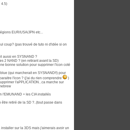
4.5)
e régions EUR/USA/JPN etc...
eul coup? (pas trouvé de tuto ni d'idée si on
t-il aussi en SYSNAND ?
es 2 NAND ? (en retirant avant la SD)
une bonne solution pour supprimer l'icon coté
 bigblue (qui marcherait en SYSNAND!!) pour
paraitre l'icon ? (j'ai du rien comprendre
)
 supprimer l'aPPLICATION...ca marche sur
omebrew
ien l'EMUNAND + les CIA installés
n être retiré de la SD ?..(tout passe dans
a installer sur la 3DS mais j'aimerais avoir un