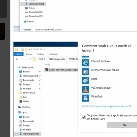
9strap