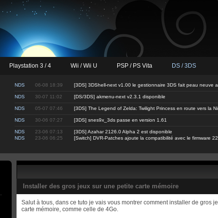
Playstation 3 / 4
Wii / Wii U
PSP / PS Vita
DS / 3DS
NDS
06-08 18:39
[3DS] 3DShell-next v1.00 le gestionnaire 3DS fait peau neuve 
NDS
30-07 11:02
[DS/3DS] akmenu-next v2.3.1 disponible
NDS
05-07 07:46
[3DS] The Legend of Zelda: Twilight Princess en route vers la 
NDS
30-06 07:27
[3DS] snes9x_3ds passe en version 1.61
NDS
23-06 07:13
[3DS] Azahar 2126.0 Alpha 2 est disponible
NDS
23-06 06:25
[Switch] DVR-Patches ajoute la compatibilité avec le firmware 22
Installer des gros jeux sur une petite carte mémoire
Salut à tous, dans ce tuto je vais vous montrer comment installer de gros j
carte mémoire, comme celle de 4Go.