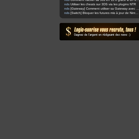
nds
Utiliser les cheats sur 3DS via les plugins NTR
nds
[Gateway] Comment utiliser sa Gateway avec Boot
nds
[Switch] Bloquer les futures mis à jour de Nintendo