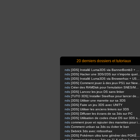
20 derniers dossiers et tutoriaux
nds
[3DS] Installé Luma3DS via BannerBomb3 + USM sur Old3DS / New3DS
nds
[3DS] Hacker une 3DS/2DS sur n'importe quelle firmware via safec
nds
[3DS] Installé Luma3DS via Browserhax + USM sur Old3DS / New3DS [outated]
nds
[3DS] Comment jouer à des jeux PS1 sur 
nds
Créer des RAMDisk pour l'emulation SNES/MEGADRIVE
nds
[3DS] Lancez les jeux DS sans linker
nds
[TUTO 3DS] Installer Steelhax pour lancer des homebrews avec Steelminer
nds
[3DS] Utiliser une manette sur sa 3DS
nds
[3DS] Faire un jeu 3DS avec UNITY
nds
[3DS] Utiliser les anciens linkers sur 3DS
nds
[3DS] Diffuser les écrans de sa 3ds sur PC
nds
[3DS] Utilisation de codes cheat DS sur 
nds
comment jouer et rajouter des manettes pour inputredirection
nds
Comment unban sa 3ds ou éviter le ban
nds
Debrick 3ds avec ntrboothax
nds
[3DS] Pokémon ultra lune générer des POKÉMONS
nds
Comment hacker sa 3ds en 11.6 grâce à un script