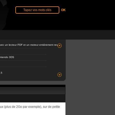
avec un lecteur PDF et un moteur entièrement revu
Nintendo 3DS
.5
eux (plus de 2Go par exemple), sur de petite