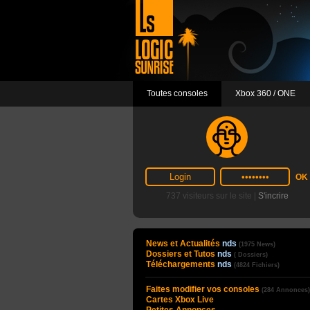
Toutes consoles
Xbox 360 / ONE
737 visiteurs sur le site |
S'incrire
News et Actualités
nds
(1975 News)
Dossiers et Tutos
nds
( Dossiers)
Téléchargements
nds
(4824 Fichiers)
Faites modifier vos consoles
(284 Annonces)
Cartes Xbox Live