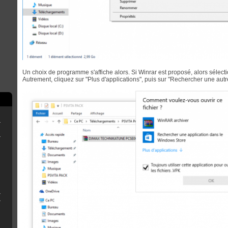
Un choix de programme s'affiche alors. Si Winrar est proposé, alors sélecti
Autrement, cliquez sur "Plus d'applications", puis sur "Rechercher une autr
erthax [Outated]
New3DS/2DS
3DS sans R4
 QT pour Luma3ds