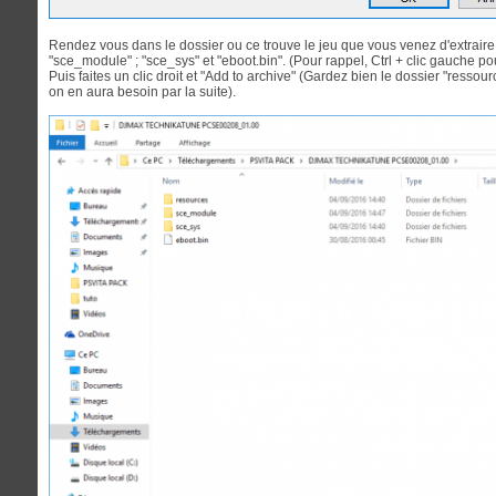
Rendez vous dans le dossier ou ce trouve le jeu que vous venez d'extraire, e
"sce_module" ; "sce_sys" et "eboot.bin". (Pour rappel, Ctrl + clic gauche pou
Puis faites un clic droit et "Add to archive" (Gardez bien le dossier "ressou
on en aura besoin par la suite).