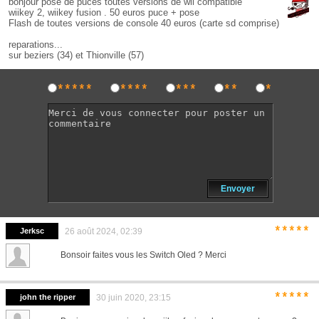
bonjour pose de puces toutes versions de wii compatible
wiikey 2, wiikey fusion . 50 euros puce + pose
Flash de toutes versions de console 40 euros (carte sd comprise)
reparations...
sur beziers (34) et Thionville (57)
*****
****
***
**
*
Envoyer
*****
Jerksc
26 août 2024, 02:39
Bonsoir faites vous les Switch Oled ? Merci
*****
john the ripper
30 juin 2020, 23:15