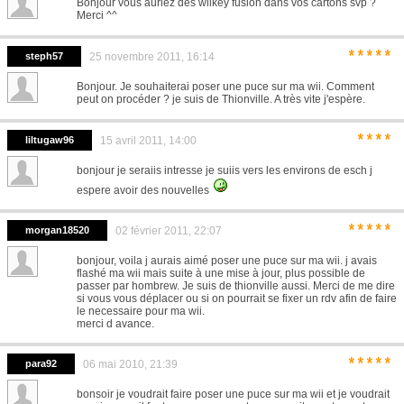
Bonjour vous auriez des wiikey fusion dans vos cartons svp ?
Merci ^^
*****
steph57
25 novembre 2011, 16:14
Bonjour. Je souhaiterai poser une puce sur ma wii. Comment
peut on procéder ? je suis de Thionville. A très vite j'espère.
****
liltugaw96
15 avril 2011, 14:00
bonjour je seraiis intresse je suiis vers les environs de esch j
espere avoir des nouvelles
*****
morgan18520
02 février 2011, 22:07
bonjour, voila j aurais aimé poser une puce sur ma wii. j avais
flashé ma wii mais suite à une mise à jour, plus possible de
passer par hombrew. Je suis de thionville aussi. Merci de me dire
si vous vous déplacer ou si on pourrait se fixer un rdv afin de faire
le necessaire pour ma wii.
merci d avance.
*****
para92
06 mai 2010, 21:39
bonsoir je voudrait faire poser une puce sur ma wii et je voudrait