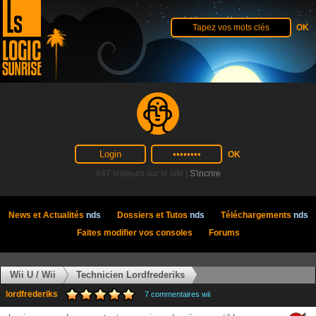
847 visiteurs sur le site |
S'incrire
News et Actualités
nds
Dossiers et Tutos
nds
Téléchargements
nds
Faites modifier vos consoles
Forums
Wii U / Wii
Technicien Lordfrederiks
lordfrederiks
7 commentaires wii