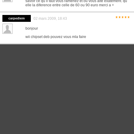
savoir ce qu il faut vous ramenez et ou vous aite exatement. qu
elle la diference entre celle de 60 ou 90 euro merci a +
*****
carpediem
02 mars 2009, 18:43
bonjour
wii chipset deb pouvez vous mla faire