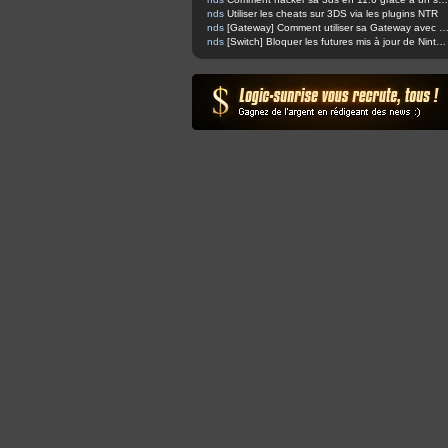
nds
Utiliser les cheats sur 3DS via les plugins NTR
nds
[Gateway] Comment utiliser sa Gateway avec Boot
nds
[Switch] Bloquer les futures mis à jour de Nintendo