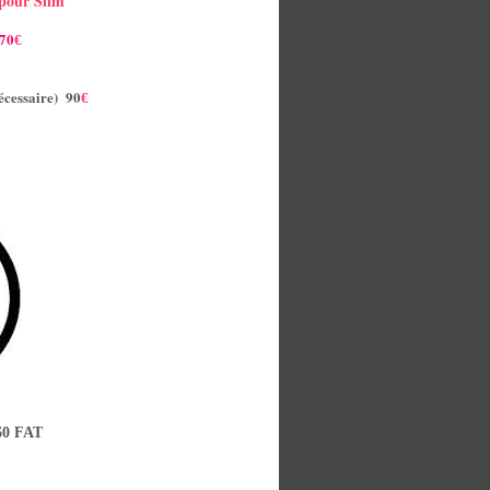
 pour Slim
70
€
écessaire) 90
€
60 FAT