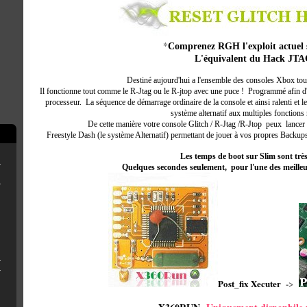
*
Comprenez RGH
l'exploit actue
L'équivalent du
Hack JTA
Destiné aujourd'hui a l'ensemble des consoles Xbox tou
Il fonctionne tout comme le R-Jtag ou le R-jtop avec une puce ! Programmé afin d'
processeur. La séquence de démarrage ordinaire de la console et ainsi ralenti et 
système alternatif aux multiples fonctions
De cette manière votre console Glitch / R-Jtag /R-Jtop peux lanc
Freestyle Dash (le système Alternatif) permettant de jouer à vos propres Backu
Les temps de boot sur Slim sont très
erthax [Outated]
Quelques secondes seulement, pour l'une des meille
New3DS/2DS
3DS sans R4
 QT pour Luma3ds
Post_fix Xecuter
->