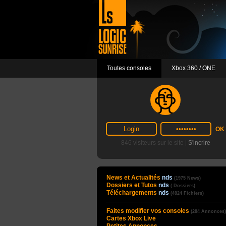
Toutes consoles
Xbox 360 / ONE
846 visiteurs sur le site |
S'incrire
News et Actualités
nds
(1975 News)
Dossiers et Tutos
nds
( Dossiers)
Téléchargements
nds
(4824 Fichiers)
Faites modifier vos consoles
(284 Annonces)
Cartes Xbox Live