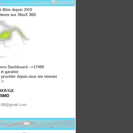
ut-Rhin depuis 2010
ations sur XboX 360
ions Dashboard -->17489
 et garantie
 procéder depuis mon site internet
.fr
AROUGE
 SMD
se.68@gmail.com