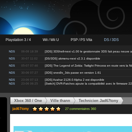
Playstation 3 / 4
Wii / Wii U
PSP / PS Vita
DS / 3DS
NDS
06-08 18:39
[3DS] 3DShell-next v1.00 le gestionnaire 3DS fait peau neuve 
NDS
30-07 11:02
[DS/3DS] akmenu-next v2.3.1 disponible
NDS
05-07 07:46
[3DS] The Legend of Zelda: Twilight Princess en route vers la 
NDS
30-06 07:27
[3DS] snes9x_3ds passe en version 1.61
NDS
23-06 07:13
[3DS] Azahar 2126.0 Alpha 2 est disponible
NDS
23-06 06:25
[Switch] DVR-Patches ajoute la compatibilité avec le firmware 22
Xbox 360 / One
Ville thann
Technicien Jad67tony
jad67tony
27 commentaires 360