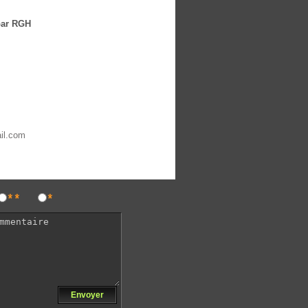
par RGH
ail.com
**
*
Envoyer