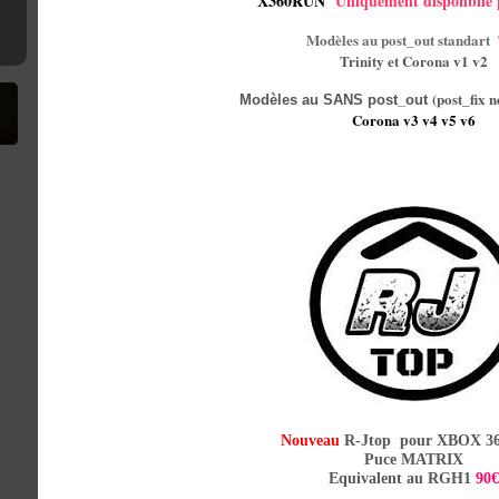
X360RUN
Uniquement disponbile
9strap
Modèles au post_out standart
Trinity et Corona v1 v2
(post_fix n
Modèles au SANS post_out
Corona v3 v4 v5 v6
Nouveau
R-Jtop pour XBOX 3
Puce MATRIX
Equivalent au RGH1
90€