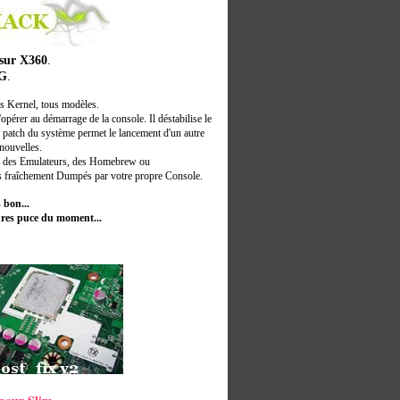
l sur X360
.
G
.
s Kernel, tous modèles.
opérer au démarrage de la console. Il
déstabilise le
le patch du système permet le lancement d'un autre
 nouvelles.
er des Emulateurs, des Homebrew ou
ps fraîchement Dumpés par votre propre Console.
 bon...
ures puce du moment...