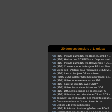
20 derniers dossiers et tutoriaux
nds
[3DS] Installé Luma3DS via BannerBomb3 + USM sur Old3DS / New3DS
nds
[3DS] Hacker une 3DS/2DS sur n'importe quelle firmware via safec
nds
[3DS] Installé Luma3DS via Browserhax + USM sur Old3DS / New3DS [outated]
nds
[3DS] Comment jouer à des jeux PS1 sur 
nds
Créer des RAMDisk pour l'emulation SNES/MEGADRIVE
nds
[3DS] Lancez les jeux DS sans linker
nds
[TUTO 3DS] Installer Steelhax pour lancer des homebrews avec Steelminer
nds
[3DS] Utiliser une manette sur sa 3DS
nds
[3DS] Faire un jeu 3DS avec UNITY
nds
[3DS] Utiliser les anciens linkers sur 3DS
nds
[3DS] Diffuser les écrans de sa 3ds sur PC
nds
[3DS] Utilisation de codes cheat DS sur 
nds
comment jouer et rajouter des manettes pour inputredirection
nds
Comment unban sa 3ds ou éviter le ban
nds
Debrick 3ds avec ntrboothax
nds
[3DS] Pokémon ultra lune générer des POKÉMONS
nds
Comment hacker sa 3ds en 11.6 grâce à un script