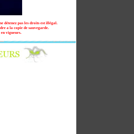
détenez pas les droits est illégal.
ndre a la copie de sauvegarde.
s en vigueurs
.