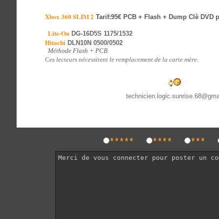
Xbox 360 SLIM 2
Tarif:95€ PCB + Flash + Dump Clè DVD 
Lite-On
DG-16D5S 1175/1532
Hitachi
DLN10N 0500/0502
Méthode Flash + PCB
Ces lecteurs nécessitent le remplacement de la carte mère.
technicien.logic.sunrise.68@gm
*****
****
***