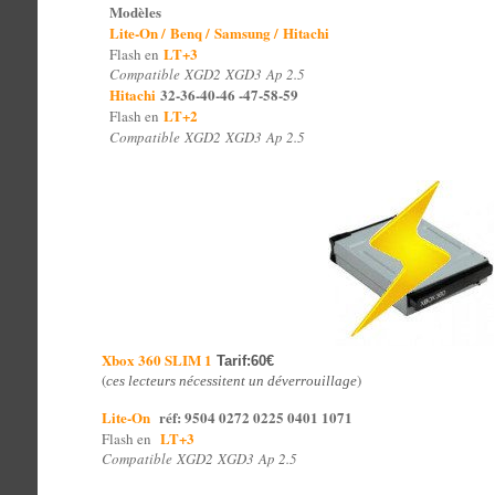
Modèles
Lite-On /
Benq /
Samsung /
Hitachi
LT+3
Flash en
Compatible XGD2 XGD3 Ap 2.5
Hitachi
32-36-40-46 -47-58-59
LT+2
Flash en
Compatible XGD2 XGD3 Ap 2.5
Xbox 360 SLIM 1
Tarif:60€
(
)
ces lecteurs nécessitent un déverrouillage
Lite-On
réf: 9504 0272 0225 0401 1071
LT+3
Flash en
Compatible XGD2 XGD3 Ap 2.5