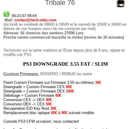
Tribale 76
06-21-67-98-64
Mail:
contact@tech-niko.com
(du lundi au vendredi de 09h00 à 19h00 et le samedi de 10h00 à 16h00 en
dehors de ces horaires merci de me contacter par mail)
Adresse
: 16 chemins des sentiers 27690 Lery
Proche centre commercial tourville la rivière (moins de 10 minutes)
Technicien sur la seine maritime et l'Eure depuis plus de 8 ans, répare et
modifie vos PS3
PS3 DOWNGRADE 3.55 FAT / SLIM
Custom Firmware:
ROGERO / REBUG ou autre
Flash Custom Firmware sur Firmware 3.55 ou inférieur
30€
Downgrade + Custom Firmware CEX
80€
Downgrade + Custom Firmware DEX
100€
Débrikage + Custom Firmware
80€
Conversion CEX -> DEX
40€
Conversion DEX -> CEX
50€
Recuperation EiD Key Root
30€
Remplacement bloc optique
60€ à 90€
suivant modèle
Console PS3 CFW occasion: nous contacter!