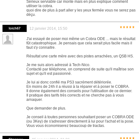
Sérieux serviable car monte mais en plus explique comment
utiliser la cobra.
quoi dire de plus à part aller y les yeux fermée vous ne serez pas
déçu.
*****
loich67
12 janvier 2014, 15:50
J'ai essayé de poser moi même un Cobra ODE ... mais le résultat
fût catastrophique. Je pensais que cela serait plus facile mais il
faut s'y connaitre.
Résultat une carte mère avec des pistes arrachées, un QSB HS.
Je me suis alors adressé à Tech-Nico.
Contacté par téléphone, on comprend de suite qu'il maîtrise son
sujet et qu'il est passionné.
Je lui ai donc confié ma PS3 sacrément détériorée.
En moins de 24h il a réussi à la réparer et à poser le COBRA.
Il donne également des conseils pour l'utilisation de ce dernier.
Il pratique des tarifs très corrects et ne cherche pas à vous
arnaquer.
Que demander de plus.
Je conseil à toutes personnes souhaitant poser un COBRA ODE
(ou 3Key) de s'adresser directement à lui pour l'achat et la pose.
Vous vous économiserez beaucoup de tractas.