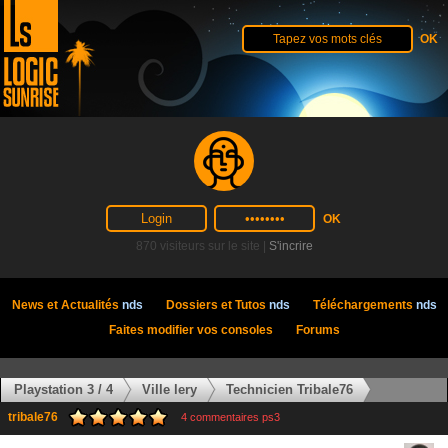
870 visiteurs sur le site |
S'incrire
News et Actualités
nds
Dossiers et Tutos
nds
Téléchargements
nds
Faites modifier vos consoles
Forums
Playstation 3 / 4
Ville lery
Technicien Tribale76
tribale76
4 commentaires ps3