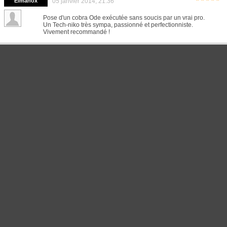
*****
Elmanox
05 janvier 2014, 21:36
Pose d'un cobra Ode exécutée sans soucis par un vrai pro.
Un Tech-niko très sympa, passionné et perfectionniste.
Vivement recommandé !