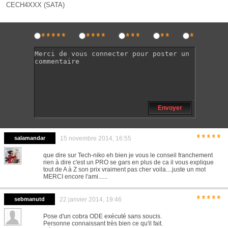
CECH4XXX (SATA)
*****
****
***
**
*
Envoyer
*****
salamandar
15 novembre 2014, 16:55
que dire sur Tech-niko eh bien je vous le conseil franchement
rien à dire c'est un PRO se gars en plus de ca il vous explique
tout de A à Z son prix vraiment pas cher voila....juste un mot
MERCI encore l'ami......
*****
sebmanutd
22 janvier 2014, 19:46
Pose d'un cobra ODE exécuté sans soucis.
Personne connaissant très bien ce qu'il fait.