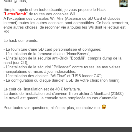
Salut @ tous,
Simple, rapide et en toute sécurité, je vous propose le Hack
"
LetterBomb
" de toutes vos consoles Wii.
A l'exception des consoles Wii Mini (Absence de SD Card et d'accès
internet) toutes les autres consoles sont compatibles. Ce hack permettra,
entre autres choses, de redonner vie à toutes les Wii dont le lecteur est
HS.
Le hack comprends:
- La fourniture d'une SD card personnalisée et configurée;
- L'installation de la fameuse chaine "HomeBrews";
- L'installation de la sécurité anti-Brick "BootMii", compris dump de la
nand (sur CD);
- L'installation de la sécurité "Priiloader" contre toutes les mauvaises
manipulations et mises à jour indésirables;
- L'installation des chaines "WiiFlow" et "USB loader GX";
- La configuration du disque dur/clef USB de votre choix (non fourni).
Le coût de l'installation est de 40 € forfaitaire.
La durée de l'installation est d'environ 1h en atelier à Montbard (21500).
Le travail est garanti, la console sera remplacée en cas d'anomalie.
Pour toutes vos questions, n'hésitez plus, contactez moi