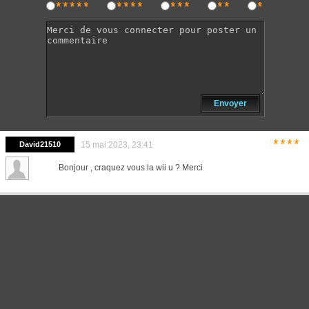
*****
****
***
**
*
Envoyer
****
David21510
15 mai 2023, 23:41
Bonjour , craquez vous la wii u ? Merci