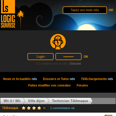
715 visiteurs sur le site |
S'incrire
News et Actualités
nds
Dossiers et Tutos
nds
Téléchargements
nds
Faites modifier vos consoles
Forums
Wii U / Wii
Ville dijon
Technicien Télémaque
Télémaque
1 commentaires wii