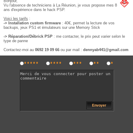
Bonjour,
Vu l'absence de techniciens à La Réunion, je vous propose mes 8
ans d'expérience dans le hack PSP.
Voici les tarifs
:
-> Installation custom firmware
: 40€, permet la lecture de vos
backups, jeux PS1 et émulateurs sur une Memory Stick
-> Réparation/Débrick PSP
: me contacter, le prix peut varier selon le
type de panne
Contactez-moi au
0692 19 09 66
ou par mail :
dennyab441@gmail.com
*****
****
***
**
*
Envoyer