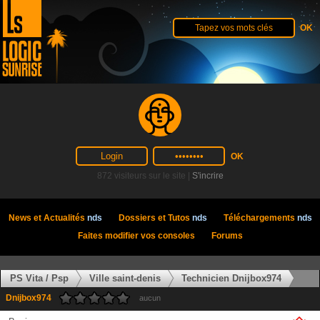
872 visiteurs sur le site |
S'incrire
News et Actualités
nds
Dossiers et Tutos
nds
Téléchargements
nds
Faites modifier vos consoles
Forums
PS Vita / Psp
Ville saint-denis
Technicien Dnijbox974
Dnijbox974
aucun