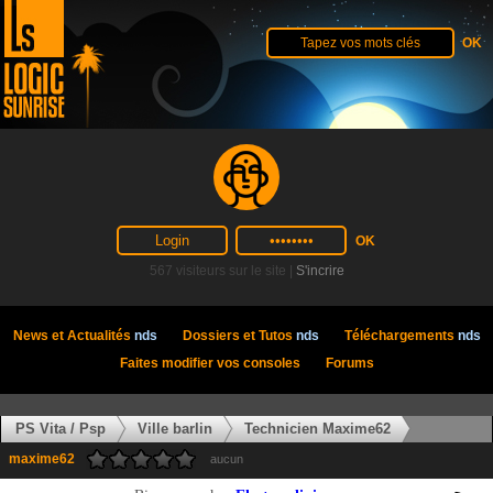
567 visiteurs sur le site |
S'incrire
News et Actualités
nds
Dossiers et Tutos
nds
Téléchargements
nds
Faites modifier vos consoles
Forums
PS Vita / Psp
Ville barlin
Technicien Maxime62
maxime62
aucun