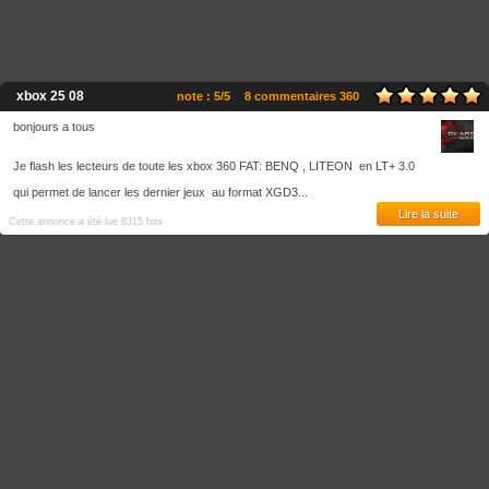
xbox 25 08
note : 5/5
8 commentaires 360
bonjours a tous
Je flash les lecteurs de toute les xbox 360 FAT: BENQ , LITEON en LT+ 3.0
qui permet de lancer les dernier jeux au format XGD3...
Lire la suite
Cette annonce a été lue 8315 fois