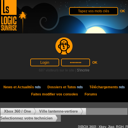
687 visiteurs sur le site |
S'incrire
News et Actualités
nds
Dossiers et Tutos
nds
Téléchargements
nds
Faites modifier vos consoles
Forums
Xbox 360 / One
Ville lantenne-vertiere
Selectionnez votre technicien
[XBOX 360] : Xkey, Jtag, RGH, F