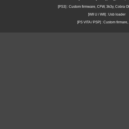
[PS3] : Custom firmware, CFW, 3k3y, Cobra
[WII U / WII] : Usb loader
[PS VITA / PSP] : Custom firmare