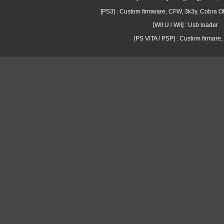
[PS3] : Custom firmware, CFW, 3k3y, Cobra
[WII U / WII] : Usb loader
[PS VITA / PSP] : Custom firmare