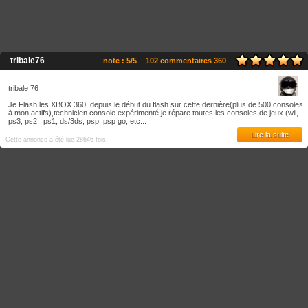
tribale76
note : 5/5
102 commentaires 360
tribale 76
Je Flash les XBOX 360, depuis le début du flash sur cette dernière(plus de 500 consoles
à mon actifs),technicien console expérimenté je répare toutes les consoles de jeux (wii,
ps3, ps2, ps1, ds/3ds, psp, psp go, etc...
Lire la suite
Cette annonce a été lue 28646 fois