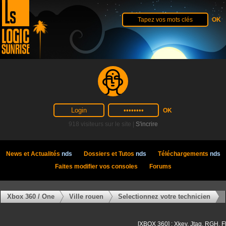
918 visiteurs sur le site |
S'incrire
News et Actualités
nds
Dossiers et Tutos
nds
Téléchargements
nds
Faites modifier vos consoles
Forums
Xbox 360 / One
Ville rouen
Selectionnez votre technicien
[XBOX 360] : Xkey, Jtag, RGH, F