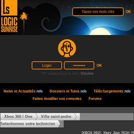
737 visiteurs sur le site |
S'incrire
News et Actualités
nds
Dossiers et Tutos
nds
Téléchargements
nds
Faites modifier vos consoles
Forums
Xbox 360 / One
Ville saint-andre
Selectionnez votre technicien
[XBOX 360] : Xkey, Jtag, RGH, F