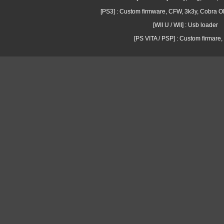
[PS3] : Custom firmware, CFW, 3k3y, Cobra
[WII U / WII] : Usb loader
[PS VITA / PSP] : Custom firmare