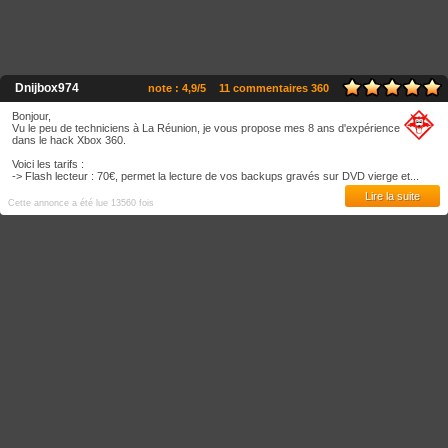
Dnijbox974
note : 4,9/5
11 commentaires 360
Bonjour,
Vu le peu de techniciens à La Réunion, je vous propose mes 8 ans d'expérience
dans le hack Xbox 360.
Voici les tarifs :
-> Flash lecteur : 70€, permet la lecture de vos backups gravés sur DVD vierge et...
Lire la suite
Cette annonce a été lue 13560 fois