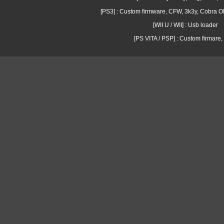
[PS3] : Custom firmware, CFW, 3k3y, Cobra
[WII U / WII] : Usb loader
[PS VITA / PSP] : Custom firmare