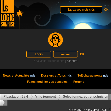
523 visiteurs sur le site |
S'incrire
News et Actualités
nds
Dossiers et Tutos
nds
Téléchargements
nds
Faites modifier vos consoles
Forums
Playstation 3 / 4
Ville jeumont
Selectionnez votre technicien
[XBOX 360] : Xkey, Jtag, RGH, F