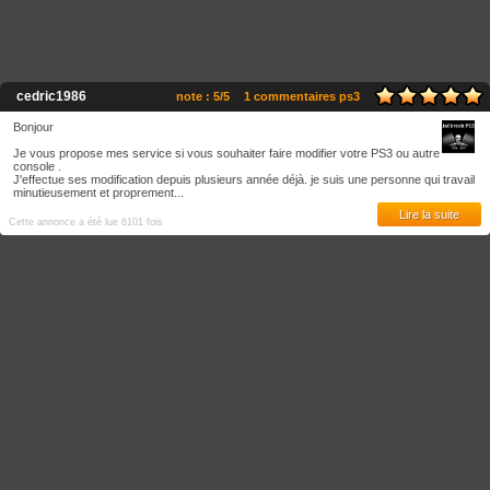
cedric1986
note : 5/5
1 commentaires ps3
Bonjour
Je vous propose mes service si vous souhaiter faire modifier votre PS3 ou autre
console .
J'effectue ses modification depuis plusieurs année déjà. je suis une personne qui travail
minutieusement et proprement...
Lire la suite
Cette annonce a été lue 6101 fois