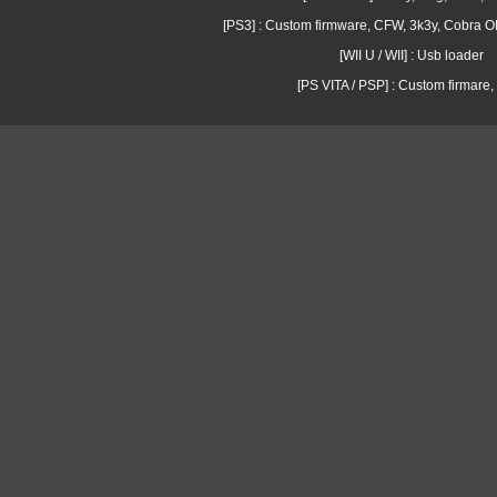
[PS3] : Custom firmware, CFW, 3k3y, Cobra
[WII U / WII] : Usb loader
[PS VITA / PSP] : Custom firmare