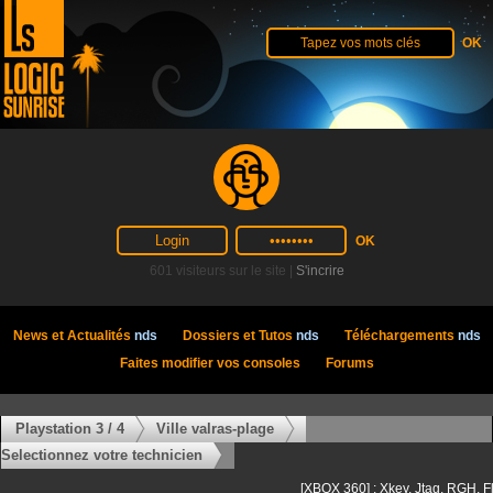
601 visiteurs sur le site |
S'incrire
News et Actualités
nds
Dossiers et Tutos
nds
Téléchargements
nds
Faites modifier vos consoles
Forums
Playstation 3 / 4
Ville valras-plage
Selectionnez votre technicien
[XBOX 360] : Xkey, Jtag, RGH, F