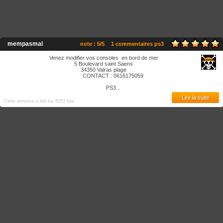
mempasmal
note : 5/5
1 commentaires ps3
Venez modifier vos consoles en bord de mer
5 Boulevard saint Saens
34350 Valras plage
CONTACT : 0616175059
PS3...
Lire la suite
Cette annonce a été lue 8253 fois