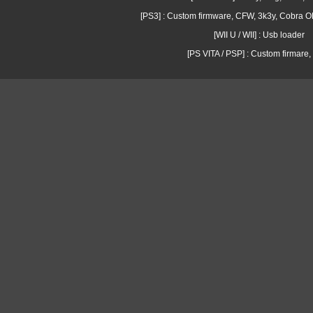
[PS3] : Custom firmware, CFW, 3k3y, Cobra
[WII U / WII] : Usb loader
[PS VITA / PSP] : Custom firmare