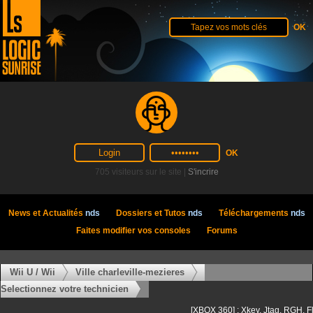
705 visiteurs sur le site |
S'incrire
News et Actualités
nds
Dossiers et Tutos
nds
Téléchargements
nds
Faites modifier vos consoles
Forums
Wii U / Wii
Ville charleville-mezieres
Selectionnez votre technicien
[XBOX 360] : Xkey, Jtag, RGH, F