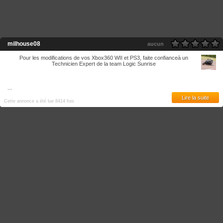
milhouse08
aucun
Pour les modifications de vos Xbox360 WII et PS3, faite confianceà un
Technicien Expert de la team Logic Sunrise
...
Lire la suite
Cette annonce a été lue 8414 fois