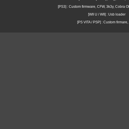
[PS3] : Custom firmware, CFW, 3k3y, Cobra
[WII U / WII] : Usb loader
[PS VITA / PSP] : Custom firmare