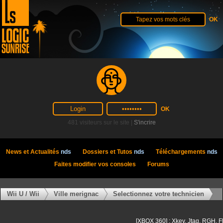
481 visiteurs sur le site |
S'incrire
News et Actualités
nds
Dossiers et Tutos
nds
Téléchargements
nds
Faites modifier vos consoles
Forums
Wii U / Wii
Ville merignac
Selectionnez votre technicien
[XBOX 360] : Xkey, Jtag, RGH, F