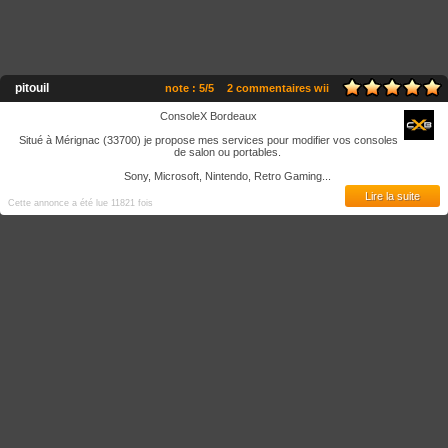
pitouil
note : 5/5
2 commentaires wii
ConsoleX Bordeaux
Situé à Mérignac (33700) je propose mes services pour modifier vos consoles
de salon ou portables.
Sony, Microsoft, Nintendo, Retro Gaming...
Lire la suite
Cette annonce a été lue 11821 fois