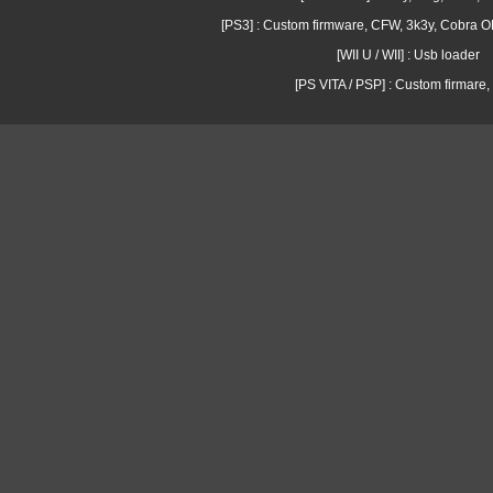
[PS3] : Custom firmware, CFW, 3k3y, Cobra
[WII U / WII] : Usb loader
[PS VITA / PSP] : Custom firmare