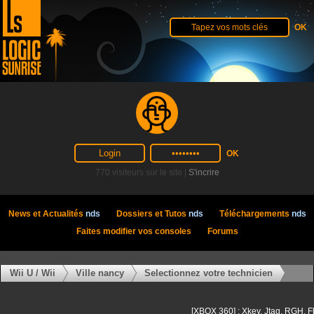
770 visiteurs sur le site |
S'incrire
News et Actualités
nds
Dossiers et Tutos
nds
Téléchargements
nds
Faites modifier vos consoles
Forums
Wii U / Wii
Ville nancy
Selectionnez votre technicien
[XBOX 360] : Xkey, Jtag, RGH, F