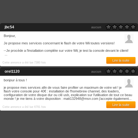
jbc54
aucun
Bonjour,
Je propose mes services concernant le flash de votre Wii toutes versions!
--Je procède a l'installation complète sur votre Wii; je test la console devant le client!
...
Lire la suite
Cette annonce a été lue 7380 fois
orel1120
aucun
bonjour à tous !
je propose mes services afin de vous faire profiter un maximum de votre wii ! je
flash votre console pour 40€ : installation de l'homebrew channel, des loaders,
configuration de votre disque dur ou clé usb, explication sur l'utilisation de tout ce beau
monde ! je me tiens à votre disposition : matt132948@msn.com j'accepte également...
Lire la suite
Cette annonce a été lue 6791 fois