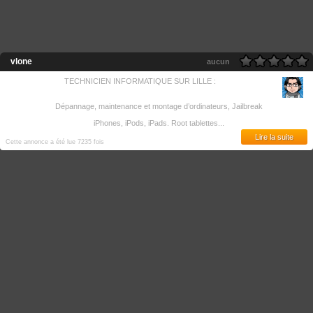
vlone
aucun
TECHNICIEN INFORMATIQUE SUR LILLE :
Dépannage, maintenance et montage d’ordinateurs, Jailbreak
iPhones, iPods, iPads. Root tablettes...
Lire la suite
Cette annonce a été lue 7235 fois