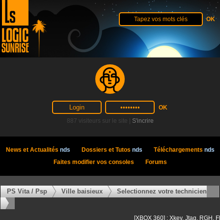
887 visiteurs sur le site |
S'incrire
News et Actualités
nds
Dossiers et Tutos
nds
Téléchargements
nds
Faites modifier vos consoles
Forums
PS Vita / Psp
Ville baisieux
Selectionnez votre technicien
[XBOX 360] : Xkey, Jtag, RGH, F