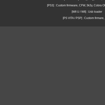
[PS3] : Custom firmware, CFW, 3k3y, Cobra
[WII U / WII] : Usb loader
[PS VITA / PSP] : Custom firmare