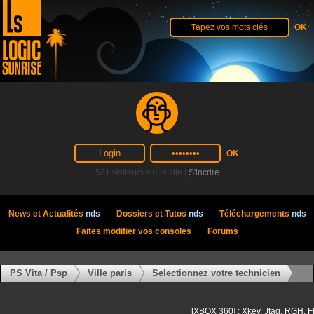
521 visiteurs sur le site |
S'incrire
News et Actualités
nds
Dossiers et Tutos
nds
Téléchargements
nds
Faites modifier vos consoles
Forums
PS Vita / Psp
Ville paris
Selectionnez votre technicien
[XBOX 360] : Xkey, Jtag, RGH, F