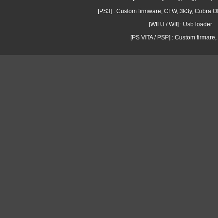
[PS3] : Custom firmware, CFW, 3k3y, Cobra
[WII U / WII] : Usb loader
[PS VITA / PSP] : Custom firmare