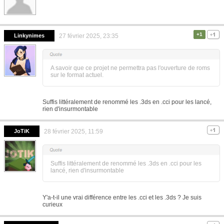
+1
Linkynimes
27 février 2025, 23:35
A savoir que ce projet ne permettra pas l'ouverture de roms
sur le format actuel.
Suffis littéralement de renommé les .3ds en .cci pour les lancé,
rien d'insurmontable
JoTiK
28 février 2025, 11:59
Suffis littéralement de renommé les .3ds en .cci pour les
lancé, rien d'insurmontable
Y'a-t-il une vrai différence entre les .cci et les .3ds ? Je suis
curieux