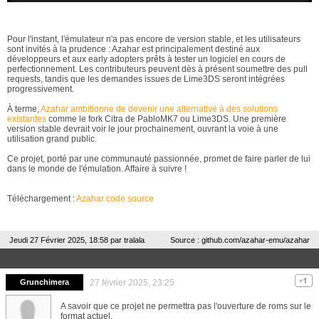
Pour l'instant, l'émulateur n'a pas encore de version stable, et les utilisateurs
sont invités à la prudence : Azahar est principalement destiné aux
développeurs et aux early adopters prêts à tester un logiciel en cours de
perfectionnement. Les contributeurs peuvent dès à présent soumettre des pull
requests, tandis que les demandes issues de Lime3DS seront intégrées
progressivement.
À terme,
Azahar ambitionne de devenir une alternative à des solutions
existantes
comme le fork Citra de PabloMK7 ou Lime3DS. Une première
version stable devrait voir le jour prochainement, ouvrant la voie à une
utilisation grand public.
Ce projet, porté par une communauté passionnée, promet de faire parler de lui
dans le monde de l'émulation. Affaire à suivre !
Téléchargement :
Azahar code source
Jeudi 27 Février 2025, 18:58 par
tralala
Source : github.com/azahar-emu/azahar
Grunchimera
27 février 2025, 23:25
A savoir que ce projet ne permettra pas l'ouverture de roms sur le
format actuel.