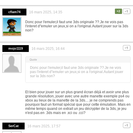
+2
cflam74
16 mars 2025, 14:35
Donc pour l'emuler,il faut une 3ds originale ??.Je ne vois pas
l'interet d"emuler un jeux,si on a l'original.Autant jouer sur la 3ds
non?
mojo1119
16 mars 2025, 16:44
Donc pour l'emuler,il faut une 3ds originale ??.Je ne vois
pas l'interet d"emuler un jeux,si on a l'original.Autant jouer
sur la 3ds non?
Et bien pour jouer sur un plus grand écran déjà et avoir une plus
grande résolution, jouer avec une autre manette exemple ps4 ou
xbox au lieux de la manette de la 3ds.... je ne comprends pas
pourquoi faut un format spécial que pour cette émulation. Mais en
même temps quand on extrait un jeu décrypter de la 3ds, je jeu
n'est pas.en .3ds mais en .xci ou .cci?
SerCat
16 mars 2025, 17:57