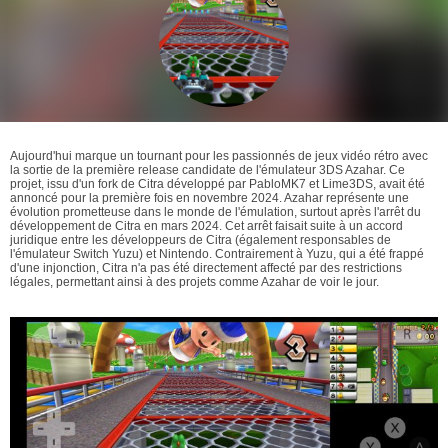
Aujourd'hui marque un tournant pour les passionnés de jeux vidéo rétro avec
la sortie de la première release candidate de l'émulateur 3DS Azahar. Ce
projet, issu d'un fork de Citra développé par PabloMK7 et Lime3DS, avait été
annoncé pour la première fois en novembre 2024. Azahar représente une
évolution prometteuse dans le monde de l'émulation, surtout après l'arrêt du
développement de Citra en mars 2024. Cet arrêt faisait suite à un accord
juridique entre les développeurs de Citra (également responsables de
l'émulateur Switch Yuzu) et Nintendo. Contrairement à Yuzu, qui a été frappé
d'une injonction, Citra n'a pas été directement affecté par des restrictions
légales, permettant ainsi à des projets comme Azahar de voir le jour.