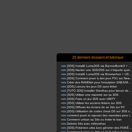
20 derniers dossiers et tutoriaux
nds
[3DS] Installé Luma3DS via BannerBomb3 + USM sur Old3DS / New3DS
nds
[3DS] Hacker une 3DS/2DS sur n'importe quelle firmware via safec
nds
[3DS] Installé Luma3DS via Browserhax + USM sur Old3DS / New3DS [outated]
nds
[3DS] Comment jouer à des jeux PS1 sur 
nds
Créer des RAMDisk pour l'emulation SNES/MEGADRIVE
nds
[3DS] Lancez les jeux DS sans linker
nds
[TUTO 3DS] Installer Steelhax pour lancer des homebrews avec Steelminer
nds
[3DS] Utiliser une manette sur sa 3DS
nds
[3DS] Faire un jeu 3DS avec UNITY
nds
[3DS] Utiliser les anciens linkers sur 3DS
nds
[3DS] Diffuser les écrans de sa 3ds sur PC
nds
[3DS] Utilisation de codes cheat DS sur 
nds
comment jouer et rajouter des manettes pour inputredirection
nds
Comment unban sa 3ds ou éviter le ban
nds
Debrick 3ds avec ntrboothax
nds
[3DS] Pokémon ultra lune générer des POKÉMONS
nds
Comment hacker sa 3ds en 11.6 grâce à un script