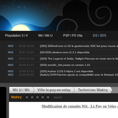
Playstation 3 / 4
Wii / Wii U
PSP / PS Vita
DS / 3DS
NDS
06-08 18:39
[3DS] 3DShell-next v1.00 le gestionnaire 3DS fait peau neuve 
NDS
30-07 11:02
[DS/3DS] akmenu-next v2.3.1 disponible
NDS
05-07 07:46
[3DS] The Legend of Zelda: Twilight Princess en route vers la 
NDS
30-06 07:27
[3DS] snes9x_3ds passe en version 1.61
NDS
23-06 07:13
[3DS] Azahar 2126.0 Alpha 2 est disponible
NDS
23-06 06:25
[Switch] DVR-Patches ajoute la compatibilité avec le firmware 22
Wii U / Wii
Ville le-puy-en-velay
Technicien Wakiry
Wakiry
aucun
Modification de consoles Wii , Le Puy en Velay