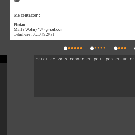
40€
Me contacter :
Florian
Mail :
Wakiry43@gmail.com
Téléphone
: 06.10.49.20.91
*****
****
***
erthax [Outated]
New3DS/2DS
3DS sans R4
 QT pour Luma3ds