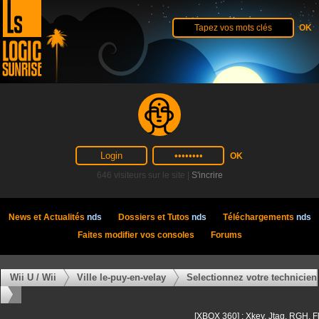
646 visiteurs sur le site |
S'incrire
News et Actualités
nds
Dossiers et Tutos
nds
Téléchargements
nds
Faites modifier vos consoles
Forums
Wii U / Wii
Ville le-puy-en-velay
Selectionnez votre technicien
[XBOX 360] : Xkey, Jtag, RGH, F