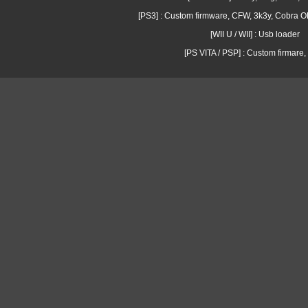
[PS3] : Custom firmware, CFW, 3k3y, Cobra
[WII U / WII] : Usb loader
[PS VITA / PSP] : Custom firmare