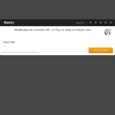
Wakiry
aucun
Modification de consoles Wii , Le Puy en Velay en Haute-Loire :
Flash Wii :
...
Lire la suite
Cette annonce a été lue 6739 fois